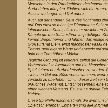
Menschen in den Randgebieten des Imperiums
Ãœberleben kämpfen, flüchten sich die Herren
Ausschweifungen und Dekadenz.
Auch auf der anderen Seite des Kontinents zi
auf. Das einst so mächtige Diamantene Sultana
tulamidischen Kultur, blickt einer unsicheren Z
Kämpfe um den Sultansthron im prächtigen K
keinen Sieger hervor und lähmen das riesige R
Großsultanat Elem, einst mächtigster Vasall 
Throns, geht eigene Wege und erweckt auf s
bald den Zorn höherer Mächte.
Jegliche Ordnung ist verloren, selbst die Götter
Vorherrschaft in Aventurien und die Menschen 
Spielsteinen der Ãœberderischen zu werden. 
zwischen Gut und Böse verschwimmen, wenn e
versucht zu überleben. Um in dieser Zeit sein G
braucht es Wagemut, Entschlossenheit, eine s
einen wachen Verstand. Es ist eine dunkle Zeit 
Helden!
Diese Spielhilfe macht erstmals die aventurisc
Spieltisch erlebbar. Enthalten sind alle Informa