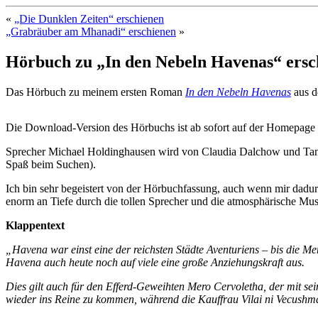
«
„Die Dunklen Zeiten“ erschienen
„Grabräuber am Mhanadi“ erschienen
»
Hörbuch zu „In den Nebeln Havenas“ ersc
Das Hörbuch zu meinem ersten Roman
In den Nebeln Havenas
aus d
Die Download-Version des Hörbuchs ist ab sofort auf der Homepage
Sprecher Michael Holdinghausen wird von Claudia Dalchow und Tanja Ha
Spaß beim Suchen).
Ich bin sehr begeistert von der Hörbuchfassung, auch wenn mir dad
enorm an Tiefe durch die tollen Sprecher und die atmosphärische Mus
Klappentext
„Havena war einst eine der reichsten Städte Aventuriens – bis die M
Havena auch heute noch auf viele eine große Anziehungskraft aus.
Dies gilt auch für den Efferd-Geweihten Mero Cervoletha, der mit s
wieder ins Reine zu kommen, während die Kauffrau Vilai ni Vecushmar