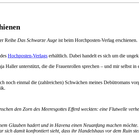
hienen
er Reihe
Das Schwarze Auge
ist beim Horchposten-Verlag erschienen.
 des
Hochposten-Verlags
erhältlich. Dabei handelt es sich um die unge
ller unterstützt, die die Frauenrollen sprechen – und mir selbst in ei
urch noch einmal die (zahlreichen) Schwächen meines Debütromans vorg
ik.
enschen den Zorn des Meeresgottes Efferd weckten: eine Flutwelle verh
einem Glauben hadert und in Havena einen Neuanfang machen möchte. D
 sich damit konfrontiert sieht, dass ihr Handelshaus vor dem Ruin ste